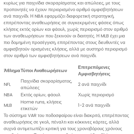
κυρίως για παιχνίδια σκοραρίσματος και απώλειες, με τους
προπονητές να έχουν περιορισμένο αριθμό αμφισβητήσεων
ανά παιχνίδι. Η NBA εφαρμόζει διαφορετική στρατηγική,
επιτρέποντας αναθεωρήσεις σε συγκεκριμένες φάσεις όπως
κλήσεις εκτός ορίων και φάουλ, χωρίς περιορισμό στον αριθμό
των αναθεωρήσεων που ξεκινούν οι διαιτητές. Η MLB έχει μια
πιο δομημένη προσέγγιση, επιτρέποντας στους διευθυντές να
αμφισβητούν ορισμένες κλήσεις, αλλά με αυστηρό περιορισμό
στον αριθμό των αμφισβητήσεων ανά παιχνίδι.
Επιτρεπόμενες
Άθλημα
Τύποι Αναθεωρήσεων
Αμφισβητήσεις
Παιχνίδια σκοραρίσματος,
NFL
2 ανά παιχνίδι
απώλειες
NBA
Εκτός ορίων, φάουλ
Χωρίς περιορισμό
Home runs, κλήσεις
MLB
1-2 ανά παιχνίδι
ετικετών
Το σύστημα VAR του ποδοσφαίρου είναι διακριτό, επιτρέποντας
αναθεωρήσεις σε γκολ, πέναλτι και κόκκινες κάρτες, αλλά
συχνά αντιμετωπίζει κριτική για τους χρονοβόρους χρόνους