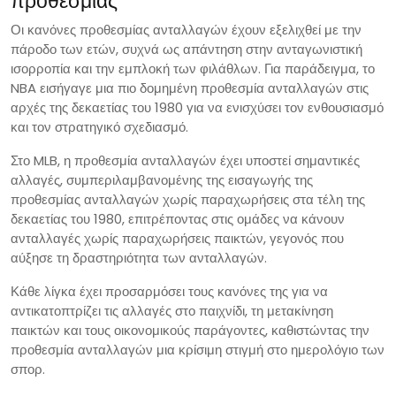
προθεσμίας
Οι κανόνες προθεσμίας ανταλλαγών έχουν εξελιχθεί με την
πάροδο των ετών, συχνά ως απάντηση στην ανταγωνιστική
ισορροπία και την εμπλοκή των φιλάθλων. Για παράδειγμα, το
NBA εισήγαγε μια πιο δομημένη προθεσμία ανταλλαγών στις
αρχές της δεκαετίας του 1980 για να ενισχύσει τον ενθουσιασμό
και τον στρατηγικό σχεδιασμό.
Στο MLB, η προθεσμία ανταλλαγών έχει υποστεί σημαντικές
αλλαγές, συμπεριλαμβανομένης της εισαγωγής της
προθεσμίας ανταλλαγών χωρίς παραχωρήσεις στα τέλη της
δεκαετίας του 1980, επιτρέποντας στις ομάδες να κάνουν
ανταλλαγές χωρίς παραχωρήσεις παικτών, γεγονός που
αύξησε τη δραστηριότητα των ανταλλαγών.
Κάθε λίγκα έχει προσαρμόσει τους κανόνες της για να
αντικατοπτρίζει τις αλλαγές στο παιχνίδι, τη μετακίνηση
παικτών και τους οικονομικούς παράγοντες, καθιστώντας την
προθεσμία ανταλλαγών μια κρίσιμη στιγμή στο ημερολόγιο των
σπορ.