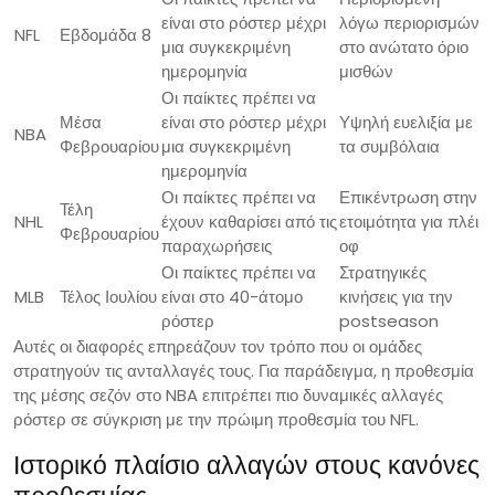
είναι στο ρόστερ μέχρι
λόγω περιορισμών
NFL
Εβδομάδα 8
μια συγκεκριμένη
στο ανώτατο όριο
ημερομηνία
μισθών
Οι παίκτες πρέπει να
Μέσα
είναι στο ρόστερ μέχρι
Υψηλή ευελιξία με
NBA
Φεβρουαρίου
μια συγκεκριμένη
τα συμβόλαια
ημερομηνία
Οι παίκτες πρέπει να
Επικέντρωση στην
Τέλη
NHL
έχουν καθαρίσει από τις
ετοιμότητα για πλέι
Φεβρουαρίου
παραχωρήσεις
οφ
Οι παίκτες πρέπει να
Στρατηγικές
MLB
Τέλος Ιουλίου
είναι στο 40-άτομο
κινήσεις για την
ρόστερ
postseason
Αυτές οι διαφορές επηρεάζουν τον τρόπο που οι ομάδες
στρατηγούν τις ανταλλαγές τους. Για παράδειγμα, η προθεσμία
της μέσης σεζόν στο NBA επιτρέπει πιο δυναμικές αλλαγές
ρόστερ σε σύγκριση με την πρώιμη προθεσμία του NFL.
Ιστορικό πλαίσιο αλλαγών στους κανόνες