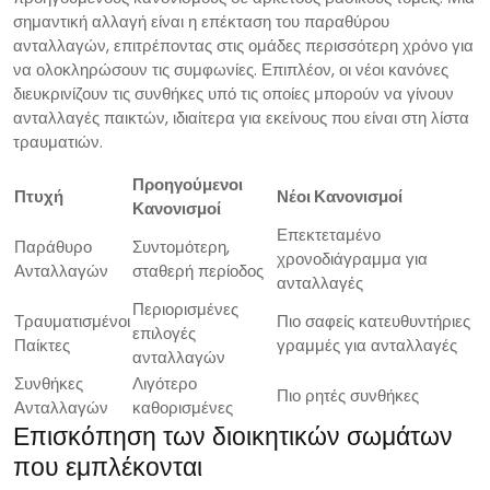
σημαντική αλλαγή είναι η επέκταση του παραθύρου
ανταλλαγών, επιτρέποντας στις ομάδες περισσότερη χρόνο για
να ολοκληρώσουν τις συμφωνίες. Επιπλέον, οι νέοι κανόνες
διευκρινίζουν τις συνθήκες υπό τις οποίες μπορούν να γίνουν
ανταλλαγές παικτών, ιδιαίτερα για εκείνους που είναι στη λίστα
τραυματιών.
Προηγούμενοι
Πτυχή
Νέοι Κανονισμοί
Κανονισμοί
Επεκτεταμένο
Παράθυρο
Συντομότερη,
χρονοδιάγραμμα για
Ανταλλαγών
σταθερή περίοδος
ανταλλαγές
Περιορισμένες
Τραυματισμένοι
Πιο σαφείς κατευθυντήριες
επιλογές
Παίκτες
γραμμές για ανταλλαγές
ανταλλαγών
Συνθήκες
Λιγότερο
Πιο ρητές συνθήκες
Ανταλλαγών
καθορισμένες
Επισκόπηση των διοικητικών σωμάτων
που εμπλέκονται