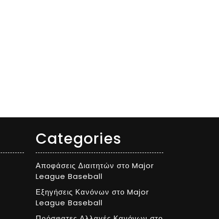
Categories
Αποφάσεις Διαιτητών στο Major
League Baseball
Εξηγήσεις Κανόνων στο Major
League Baseball
Πρόσφατες Αλλαγές Κανόνων στο