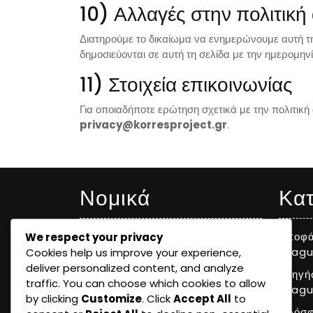
10) Αλλαγές στην πολιτική
Διατηρούμε το δικαίωμα να ενημερώνουμε αυτή τ
δημοσιεύονται σε αυτή τη σελίδα με την ημερομη
11) Στοιχεία επικοινωνίας
Για οποιαδήποτε ερώτηση σχετικά με την πολιτική
privacy@korresproject.gr
.
Νομικά
Κατ
Πολιτική για cookies
Αποφά
We respect your privacy
Leagu
Cookies help us improve your experience,
Όροι και προϋποθέσεις
deliver personalized content, and analyze
Εξηγή
Επικοινωνήστε μαζί μας
traffic. You can choose which cookies to allow
Leagu
by clicking
Customize
. Click
Accept All
to
Σχετικά
Πρόσφ