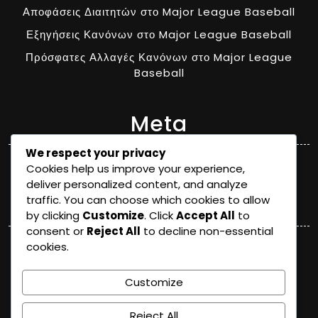
Αποφάσεις Διαιτητών στο Major League Baseball
Εξηγήσεις Κανόνων στο Major League Baseball
Πρόσφατες Αλλαγές Κανόνων στο Major League
Baseball
Meta
We respect your privacy
Log in
Cookies help us improve your experience,
deliver personalized content, and analyze
Categories
traffic. You can choose which cookies to allow
by clicking
Customize
. Click
Accept All
to
consent or
Reject All
to decline non-essential
Αποφάσεις Διαιτητών στο Major League Baseball
cookies.
Εξηγήσεις Κανόνων στο Major League Baseball
Customize
Πρόσφατες Αλλαγές Κανόνων στο Major League
Baseball
Reject All