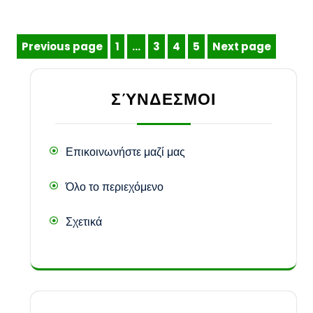
Posts
Previous page
1
…
3
4
5
Next page
Page
Page
Page
Page
pagination
ΣΎΝΔΕΣΜΟΙ
Επικοινωνήστε μαζί μας
Όλο το περιεχόμενο
Σχετικά