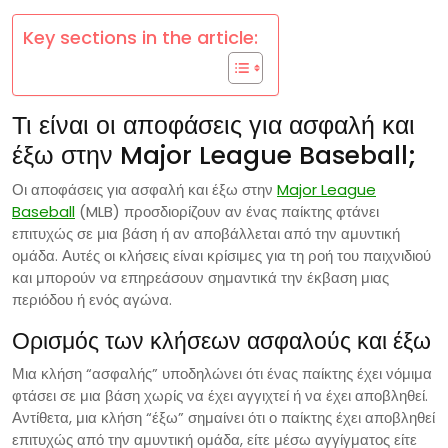
Key sections in the article:
Τι είναι οι αποφάσεις για ασφαλή και
έξω στην Major League Baseball;
Οι αποφάσεις για ασφαλή και έξω στην
Major League
Baseball
(MLB) προσδιορίζουν αν ένας παίκτης φτάνει
επιτυχώς σε μια βάση ή αν αποβάλλεται από την αμυντική
ομάδα. Αυτές οι κλήσεις είναι κρίσιμες για τη ροή του παιχνιδιού
και μπορούν να επηρεάσουν σημαντικά την έκβαση μιας
περιόδου ή ενός αγώνα.
Ορισμός των κλήσεων ασφαλούς και έξω
Μια κλήση “ασφαλής” υποδηλώνει ότι ένας παίκτης έχει νόμιμα
φτάσει σε μια βάση χωρίς να έχει αγγιχτεί ή να έχει αποβληθεί.
Αντίθετα, μια κλήση “έξω” σημαίνει ότι ο παίκτης έχει αποβληθεί
επιτυχώς από την αμυντική ομάδα, είτε μέσω αγγίγματος είτε