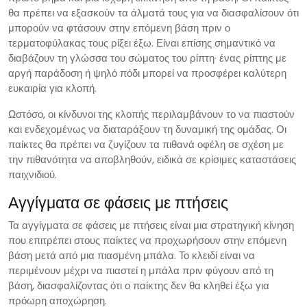
θα πρέπει να εξασκούν τα άλματά τους για να διασφαλίσουν ότι
μπορούν να φτάσουν στην επόμενη βάση πριν ο
τερματοφύλακας τους ρίξει έξω. Είναι επίσης σημαντικό να
διαβάζουν τη γλώσσα του σώματος του ρίπτη· ένας ρίπτης με
αργή παράδοση ή ψηλό πόδι μπορεί να προσφέρει καλύτερη
ευκαιρία για κλοπή.
Ωστόσο, οι κίνδυνοι της κλοπής περιλαμβάνουν το να πιαστούν
και ενδεχομένως να διαταράξουν τη δυναμική της ομάδας. Οι
παίκτες θα πρέπει να ζυγίζουν τα πιθανά οφέλη σε σχέση με
την πιθανότητα να αποβληθούν, ειδικά σε κρίσιμες καταστάσεις
παιχνιδιού.
Αγγίγματα σε φάσεις με πτήσεις
Τα αγγίγματα σε φάσεις με πτήσεις είναι μια στρατηγική κίνηση
που επιτρέπει στους παίκτες να προχωρήσουν στην επόμενη
βάση μετά από μια πιασμένη μπάλα. Το κλειδί είναι να
περιμένουν μέχρι να πιαστεί η μπάλα πριν φύγουν από τη
βάση, διασφαλίζοντας ότι ο παίκτης δεν θα κληθεί έξω για
πρόωρη αποχώρηση.