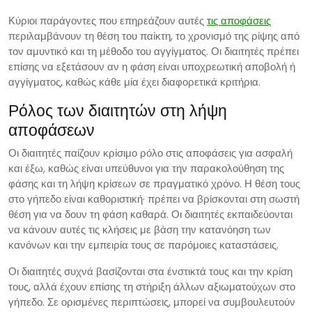
Κύριοι παράγοντες που επηρεάζουν αυτές
τις αποφάσεις
περιλαμβάνουν τη θέση του παίκτη, το χρονισμό της ρίψης από
τον αμυντικό και τη μέθοδο του αγγίγματος. Οι διαιτητές πρέπει
επίσης να εξετάσουν αν η φάση είναι υποχρεωτική αποβολή ή
αγγίγματος, καθώς κάθε μία έχει διαφορετικά κριτήρια.
Ρόλος των διαιτητών στη λήψη
αποφάσεων
Οι διαιτητές παίζουν κρίσιμο ρόλο στις αποφάσεις για ασφαλή
και έξω, καθώς είναι υπεύθυνοι για την παρακολούθηση της
φάσης και τη λήψη κρίσεων σε πραγματικό χρόνο. Η θέση τους
στο γήπεδο είναι καθοριστική· πρέπει να βρίσκονται στη σωστή
θέση για να δουν τη φάση καθαρά. Οι διαιτητές εκπαιδεύονται
να κάνουν αυτές τις κλήσεις με βάση την κατανόηση των
κανόνων και την εμπειρία τους σε παρόμοιες καταστάσεις.
Οι διαιτητές συχνά βασίζονται στα ένστικτά τους και την κρίση
τους, αλλά έχουν επίσης τη στήριξη άλλων αξιωματούχων στο
γήπεδο. Σε ορισμένες περιπτώσεις, μπορεί να συμβουλευτούν