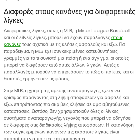
Διαφορές στους κανόνες για διαφορετικές
λίγκες
Διαφορετικές λίγκες, όπως η MLB, η Minor League Baseball
και οι διεθνείς λίγκες, μπορεί να έχουν παραλλαγές
στους
κανόνες
τους σχετικά με τις κλήσεις ασφαλούς και έξω. Για
παράδειγμα, η MLB έχει συγκεκριμένες κατευθυντήριες
γραμμές για το τι συνιστά μια πιάση ή ένα άγγιγμα, οι οποίες
μπορεί να διαφέρουν από αυτές άλλων λιγκών. Αυτές οι
παραλλαγές μπορούν να επηρεάσουν το πώς οι παίκτες και οι
διαιτητές ερμηνεύουν τις φάσεις.
Στην MLB, η χρήση της άμεσης αναπαραγωγής έχει γίνει
κρίσιμος παράγοντας στη λήψη αποφάσεων για ασφαλή και
έξω, επιτρέποντας πιο ακριβείς κλήσεις σε αμφισβητούμενες
καταστάσεις. Ωστόσο, δεν χρησιμοποιούν όλες οι λίγκες
συστήματα αναπαραγωγής, γεγονός που μπορεί να οδηγήσει
σε διαφορές στις διαδικασίες λήψης αποφάσεων. Η κατανόηση
των συγκεκριμένων κανόνων της εκάστοτε λίγκας είναι
απαραίτητη για παίκτες και προπονητές.