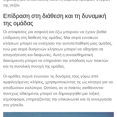
της σεζόν.
Επίδραση στη διάθεση και τη δυναμική
της ομάδας
Οι αποφάσεις για ασφαλή και έξω μπορούν να έχουν βαθιά
επίδραση στη διάθεση της ομάδας. Μια σειρά ευνοϊκών
κλήσεων μπορεί να ενισχύσει την αυτοπεποίθηση μιας ομάδας,
ενώ μια σειρά δυσμενών κλήσεων μπορεί να οδηγήσει σε
απογοήτευση και διαφωνίες. Αυτή η συναισθηματική
διακύμανση μπορεί να επηρεάσει την απόδοση των παικτών
και τη συνολική συνοχή της ομάδας.
Οι ομάδες συχνά ενώνουν τις δυνάμεις τους γύρω από
αμφιλεγόμενες κλήσεις, χρησιμοποιώντας τις ως κίνητρο για να
αποδώσουν καλύτερα. Ωστόσο, αν οι παίκτες αισθάνονται
συνεχώς αδικημένοι, μπορεί να δημιουργηθεί μια τοξική
ατμόσφαιρα, επηρεάζοντας την επικοινωνία και τη συνεργασία
στο γήπεδο.