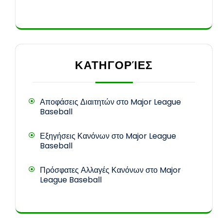
ΚΑΤΗΓΟΡΊΕΣ
Αποφάσεις Διαιτητών στο Major League
Baseball
Εξηγήσεις Κανόνων στο Major League
Baseball
Πρόσφατες Αλλαγές Κανόνων στο Major
League Baseball