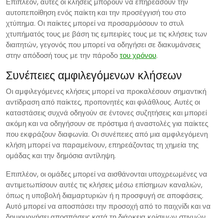
Επιπλέον, αυτές οι κλήσεις μπορούν να επηρεάσουν την
αυτοπεποίθηση ενός παίκτη και την προσέγγισή του στο
χτύπημα. Οι παίκτες μπορεί να προσαρμόσουν το στυλ
χτυπήματός τους με βάση τις εμπειρίες τους με τις κλήσεις των
διαιτητών, γεγονός που μπορεί να οδηγήσει σε διακυμάνσεις
στην απόδοσή τους με την πάροδο
του χρόνου
.
Συνέπειες αμφιλεγόμενων κλήσεων
Οι αμφιλεγόμενες κλήσεις μπορεί να προκαλέσουν σημαντική
αντίδραση από παίκτες, προπονητές και φιλάθλους. Αυτές οι
καταστάσεις συχνά οδηγούν σε έντονες συζητήσεις και μπορεί
ακόμη και να οδηγήσουν σε πρόστιμα ή αναστολές για παίκτες
που εκφράζουν διαφωνία. Οι συνέπειες από μια αμφιλεγόμενη
κλήση μπορεί να παραμείνουν, επηρεάζοντας τη χημεία της
ομάδας και την δημόσια αντίληψη.
Επιπλέον, οι ομάδες μπορεί να αισθάνονται υποχρεωμένες να
αντιμετωπίσουν αυτές τις κλήσεις μέσω επίσημων καναλιών,
όπως η υποβολή διαμαρτυριών ή η προσφυγή σε αποφάσεις.
Αυτό μπορεί να αποσπάσει την προσοχή από το παιχνίδι και να
δημιουργήσει αποσπάσεις κατά τη διάρκεια κρίσιμων στιγμών