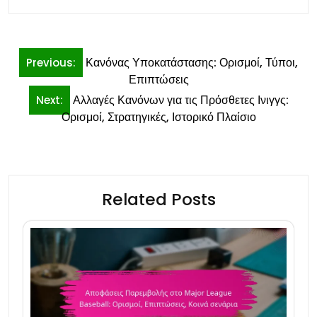
Post
Κανόνας Υποκατάστασης: Ορισμοί, Τύποι,
Previous:
navigation
Επιπτώσεις
Αλλαγές Κανόνων για τις Πρόσθετες Ινιγγς:
Next:
Ορισμοί, Στρατηγικές, Ιστορικό Πλαίσιο
Related Posts