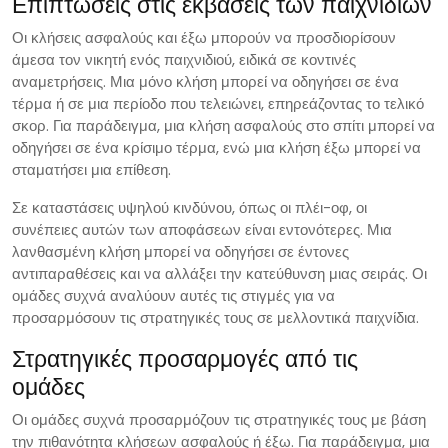
Επιπτώσεις στις εκβάσεις των παιχνιδιών
Οι κλήσεις ασφαλούς και έξω μπορούν να προσδιορίσουν
άμεσα τον νικητή ενός παιχνιδιού, ειδικά σε κοντινές
αναμετρήσεις. Μια μόνο κλήση μπορεί να οδηγήσει σε ένα
τέρμα ή σε μια περίοδο που τελειώνει, επηρεάζοντας το τελικό
σκορ. Για παράδειγμα, μια κλήση ασφαλούς στο σπίτι μπορεί να
οδηγήσει σε ένα κρίσιμο τέρμα, ενώ μια κλήση έξω μπορεί να
σταματήσει μια επίθεση.
Σε καταστάσεις υψηλού κινδύνου, όπως οι πλέι-οφ, οι
συνέπειες αυτών των αποφάσεων είναι εντονότερες. Μια
λανθασμένη κλήση μπορεί να οδηγήσει σε έντονες
αντιπαραθέσεις και να αλλάξει την κατεύθυνση μιας σειράς. Οι
ομάδες συχνά αναλύουν αυτές τις στιγμές για να
προσαρμόσουν τις στρατηγικές τους σε μελλοντικά παιχνίδια.
Στρατηγικές προσαρμογές από τις
ομάδες
Οι ομάδες συχνά προσαρμόζουν τις στρατηγικές τους με βάση
την πιθανότητα κλήσεων ασφαλούς ή έξω. Για παράδειγμα, μια