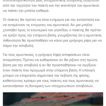
αποτελεσματικότητα μιας υποχρεωτικής αποβολής εξαρτάται
από την ταχύτητα του παίκτη και την ικανότητα του αμυντικού
να πιάσει την μπάλα καθαρά.
Οι παίκτες θα πρέπει να είναι ενήμεροι για την κατάσταση και
να αναμένουν τις ενέργειες του αμυντικού. Αν μια μπάλα
χτυπηθεί προς το εσωτερικό του γηπέδου, ο παίκτης θα πρέπει
να τρέξει προς την επόμενη βάση, γνωρίζοντας ότι ο αμυντικός
πιθανότατα θα προσπαθήσει να κάνει μια γρήγορη ρίψη για να
πάρει την αποβολή.
Για τους αμυντικούς, η γρήγορη λήψη αποφάσεων είναι
απαραίτητη. Πρέπει να καθορίσουν αν θα ρίξουν στη πρώτη
βάση για την αποβολή ή αν θα προσπαθήσουν να αγγίξουν
έναν παίκτη που προχωρά στην επόμενη βάση. Η επιλογή
μπορεί να επηρεάσει σημαντικά την έκβαση της φάσης,
καθιστώντας κρίσιμο για τους παίκτες και τους αμυντικούς να
κατανοήσουν τη δυναμική των υποχρεωτικών αποβολών.