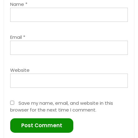
Name
*
Email
*
Website
Save my name, email, and website in this
browser for the next time I comment.