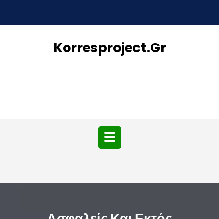
Skip
to
content
Korresproject.gr
Open
Button
Ασφαλείς Και Εκτός