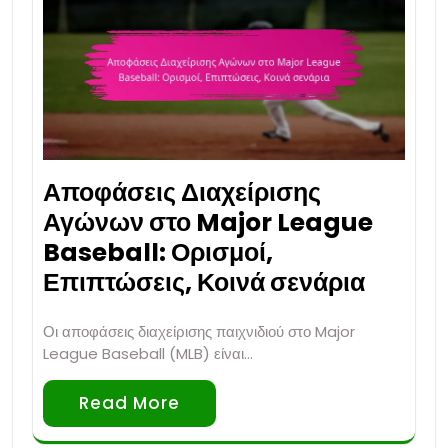
Αποφάσεις Διαχείρισης
Αγώνων στο Major League
Baseball: Ορισμοί,
Επιπτώσεις, Κοινά σενάρια
Οι αποφάσεις διαχείρισης παιχνιδιού στο Major
League Baseball (MLB) είναι…
Read More