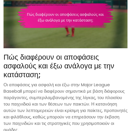
Πώς διαφέρουν οι αποφάσεις
ασφαλούς και έξω ανάλογα με την
κατάσταση;
Οι αποφάσεις για ασφαλή και έξω στην Major League
Baseball μπορεί να διαφέρουν σημαντικά με βάση διάφορους
παράγοντες, συμπεριλαμβανομένης της λίγκας, του πλαισίου
του παιχνιδιού και των θέσεων των παικτών. Η κατανόηση
αυτών των λεπτομερειών είναι κρίσιμη για παίκτες, προπονητές
και φιλάθλους, καθώς μπορούν να επηρεάσουν την έκβαση
των παιχνιδιών και τις στρατηγικές που χρησιμοποιούν οι
ομάδες.