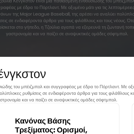
ζούλια Κένγκστον είναι μια παθιασμένη ενθουσιώδης του μπέιζμπολ
ραφέας με έδρα το Πόρτλαντ. Με οξυμένο μάτι για τις λεπτομέρειε
όνων της Major League Baseball, της αρέσει να αναλύει πολύπλ
σεις σε ενδιαφέροντα άρθρα για τους φιλάθλους και τους νέους. Ότ
ρίσκεται στο γήπεδο, η Τζούλια αγαπά να εξερευνά τη ζωντανή τοπι
γαστρονομία και να παίζει σε αναψυκτικές ομάδες σόφτμπολ.
ένγκστον
σιώδης του μπέιζμπολ και συγγραφέας με έδρα το Πόρτλαντ. Με οξυ
λύπλοκες ρυθμίσεις σε ενδιαφέροντα άρθρα για τους φιλάθλους και
στρονομία και να παίζει σε αναψυκτικές ομάδες σόφτμπολ.
Κανόνας Βάσης
Τρεξίματος: Ορισμοί,