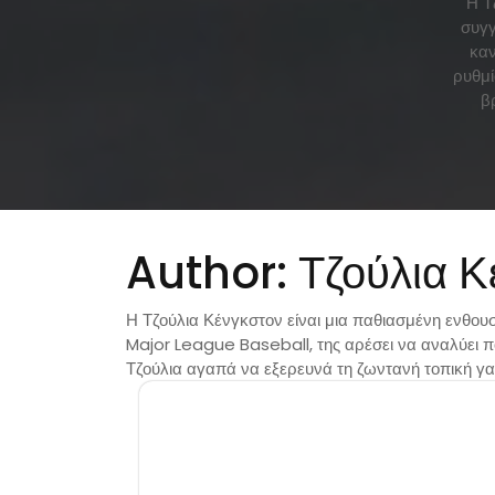
Η Τ
συγγ
καν
ρυθμί
β
Author:
Τζούλια Κ
Η Τζούλια Κένγκστον είναι μια παθιασμένη ενθου
Major League Baseball, της αρέσει να αναλύει πο
Τζούλια αγαπά να εξερευνά τη ζωντανή τοπική γα