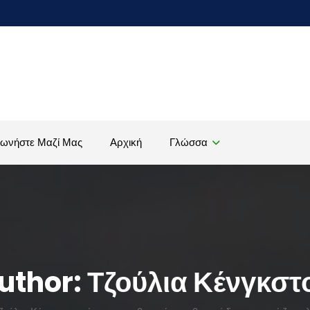
νωνήστε Μαζί Μας
Αρχική
Γλώσσα
uthor:
Τζούλια Κένγκστ